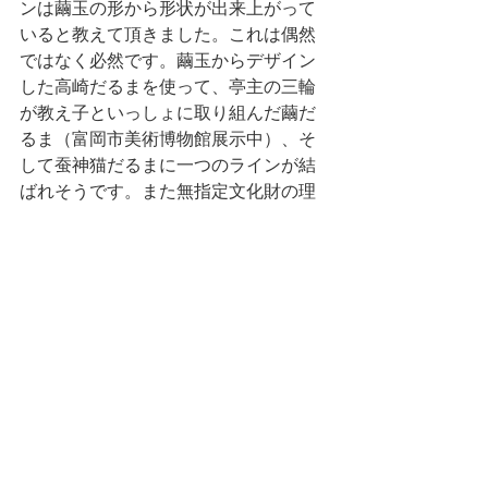
ンは繭玉の形から形状が出来上がって
いると教えて頂きました。これは偶然
ではなく必然です。繭玉からデザイン
した高崎だるまを使って、亭主の三輪
が教え子といっしょに取り組んだ繭だ
るま（富岡市美術博物館展示中）、そ
して蚕神猫だるまに一つのラインが結
ばれそうです。また無指定文化財の理
の抱える諸問題など追っていきたいの
です。ちょっとおもしろくなってきま
した。
　私としては作家の仕事は今までと変
わらず取り組みますが、同時にこのプ
ロジェクトはゆっくり、継続的に進め
たいと思います。皆様の支援を心より
お願いします。