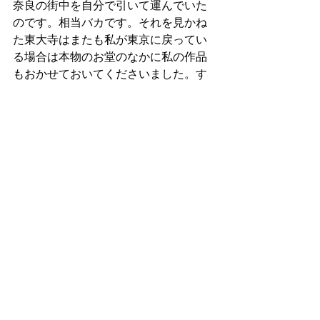
奈良の街中を自分で引いて運んでいた
のです。相当バカです。それを見かね
た東大寺はまたも私が東京に戻ってい
る場合は本物のお堂のなかに私の作品
もおかせておいてくださいました。す
みません、、、本当に感謝申し上げま
す。
　皆さん私の思源さんが嫁入り先から
一時帰宅しましたので、会いに行って
下さい。しわがれたおじいちゃんが、
よく来たと歓迎して下さると思いま
す。もう一度書きます。東大寺様本当
に感謝申し上げます。