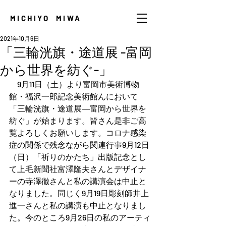
MICHIYO MIWA
2021年10月6日
「三輪洸旗・途道展 -富岡
から世界を紡ぐ-」
　9月11日（土）より富岡市美術博物
館・福沢一郎記念美術館んにおいて
「三輪洸旗・途道展―富岡から世界を
紡ぐ」が始まります。皆さん是非ご高
覧よろしくお願いします。コロナ感染
症の関係で残念ながら関連行事9月12日
（日）「祈りのかたち」出版記念とし
て上毛新聞社富澤隆夫さんとデザイナ
ーの寺澤徹さんと私の講演会は中止と
なりました。同じく9月19日彫刻師井上
進一さんと私の講演も中止となりまし
た。今のところ9月26日の私のアーティ